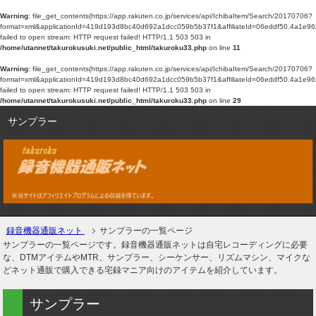
Warning
: file_get_contents(https://app.rakuten.co.jp/services/api/IchibaItem/Search/20170706?
format=xml&applicationId=419d193d8bc40d692a1dcc059b5b37f1&affiliateId=06eddf5
failed to open stream: HTTP request failed! HTTP/1.1 503 503 in
/home/utannet/takurokusuki.net/public_html/takuroku33.php
on line
11
Warning
: file_get_contents(https://app.rakuten.co.jp/services/api/IchibaItem/Search/20170706?
format=xml&applicationId=419d193d8bc40d692a1dcc059b5b37f1&affiliateId=06eddf5
failed to open stream: HTTP request failed! HTTP/1.1 503 503 in
/home/utannet/takurokusuki.net/public_html/takuroku33.php
on line
29
サンプラー
録音機器通販ネット
サンプラーの一覧ページ
サンプラーの一覧ページです。録音機器通販ネットは自宅レコーディングに必要
な、DTMアイテムやMTR、サンプラー、シーケンサー、リズムマシン、マイクな
どネット通販で購入できる宅録マニア向けのアイテムを紹介しています。
サンプラー