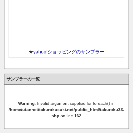
★
yahoo!ショッピングのサンプラー
サンプラーの一覧
Warning
: Invalid argument supplied for foreach() in
/home/utannet/takurokusuki.net/public_html/takuroku33.
php
on line
162